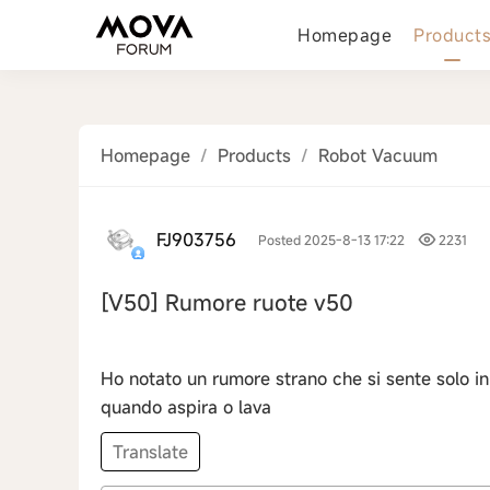
Homepage
Product
Homepage
/
Products
/
Robot Vacuum
FJ903756
Posted 2025-8-13 17:22
2231
[V50]
Rumore ruote v50
‹
Ho notato un rumore strano che si sente solo i
quando aspira o lava
Translate