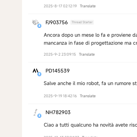
2025-8-17 02:12:19
Translate
FJ903756
Thread Starter
Ancora dopo un mese lo fa e proviene dal
mancanza in fase di progettazione ma cm
2025-9-2 23:09:15
Translate
PD145539
Salve anche il mio robot, fa un rumore s
2025-9-19 18:42:16
Translate
NH782903
Ciao a tutti qualcuno ha novità avete riso