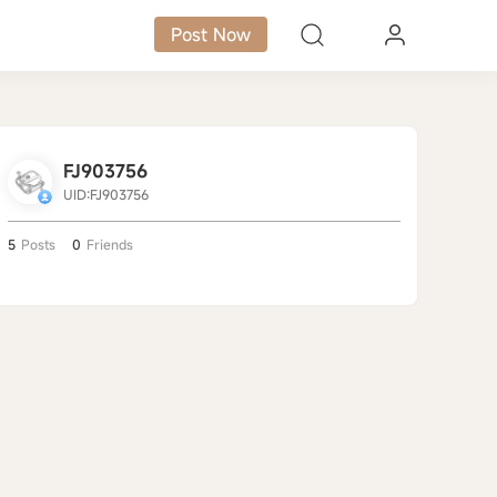
Post Now
FJ903756
UID:FJ903756
5
Posts
0
Friends