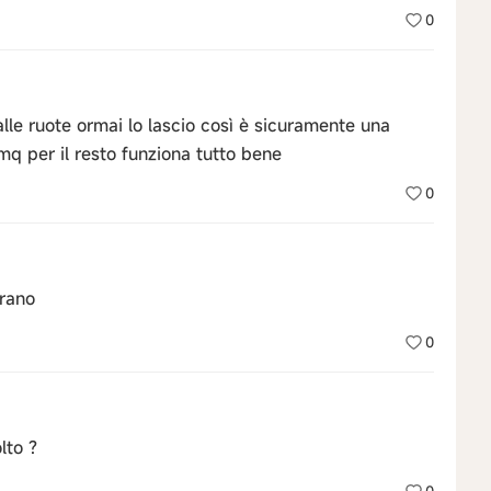
0
le ruote ormai lo lascio così è sicuramente una
q per il resto funziona tutto bene
0
trano
0
lto ?