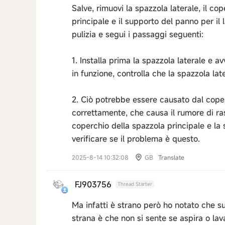
Salve, rimuovi la spazzola laterale, il co
principale e il supporto del panno per il l
pulizia e segui i passaggi seguenti:
1. Installa prima la spazzola laterale e avv
in funzione, controlla che la spazzola la
2. Ciò potrebbe essere causato dal coper
correttamente, che causa il rumore di ra
coperchio della spazzola principale e la 
verificare se il problema è questo.
2025-8-14 10:32:08
GB
Translate
FJ903756
Thread Starter
Ma infatti è strano però ho notato che s
strana è che non si sente se aspira o la