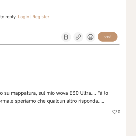
 to reply.
Login
|
Register
send
o su mappatura, sul mio wova E30 Ultra.... Fà lo
ormale speriamo che qualcun altro risponda.....
0