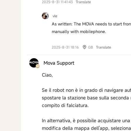
2025-8-31 11:41:43
Translate
vle
As written: The MOVA needs to start from 
manually with mobilephone.
2025-8-31 18:16
GB
Translate
Mova Support
Ciao,
Se il robot non è in grado di navigare 
spostare la stazione base sulla seconda 
compito di falciatura.
In alternativa, è possibile acquistare un
modifica della mappa dell'app, selezio