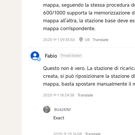
mappa, seguendo la stessa procedura de
600/1000 supporta la memorizzazione d
mappa all'altra, la stazione base deve es
mappa corrispondente.
2025-9-1 09:35:50
GB
Translate
Fabio
Thread Starter
Questo non è vero. La stazione di ricari
creata, si può riposizionare la stazione 
mappa, basta spostare manualmente il mo
2025-9-1 18:24:38
Translate
BU624767
Exact
2025-9-25 16:58
Translate