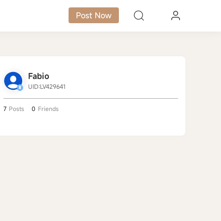
Post Now
Fabio
UID:LV429641
7
Posts
0
Friends