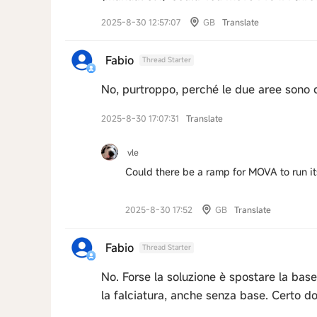
2025-8-30 12:57:07
GB
Translate
Fabio
Thread Starter
No, purtroppo, perché le due aree sono 
2025-8-30 17:07:31
Translate
vle
Could there be a ramp for MOVA to run it
2025-8-30 17:52
GB
Translate
Fabio
Thread Starter
No. Forse la soluzione è spostare la bas
la falciatura, anche senza base. Certo do