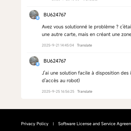
BU624767
Avez vous solutionné le problème ? c'était
une autre carte, mais en créant une zo
2025-9-21 14:45:04
Translate
BU624767
J'ai une solution facile à disposition de
d'accès au robot)
2025-9-25 16:56:25
Translate
Privacy Policy
Software License and Service Agree
|