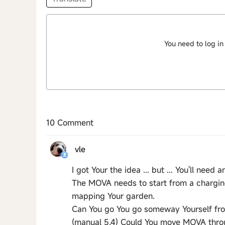
You need to log in
10 Comment
vle
I got Your the idea ... but ... You'll need
The MOVA needs to start from a charging s
mapping Your garden.
Can You go You go someway Yourself fr
(manual 5.4) Could You move MOVA throug