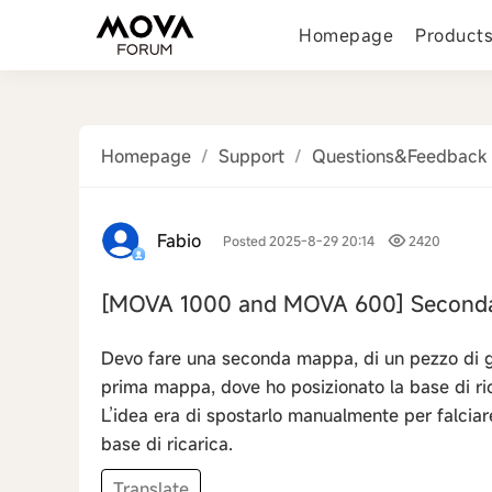
Homepage
Product
Homepage
/
Support
/
Questions&Feedback
Fabio
Posted 2025-8-29 20:14
2420
[MOVA 1000 and MOVA 600]
Second
Devo fare una seconda mappa, di un pezzo di gi
prima mappa, dove ho posizionato la base di ric
L’idea era di spostarlo manualmente per falcia
base di ricarica.
Translate