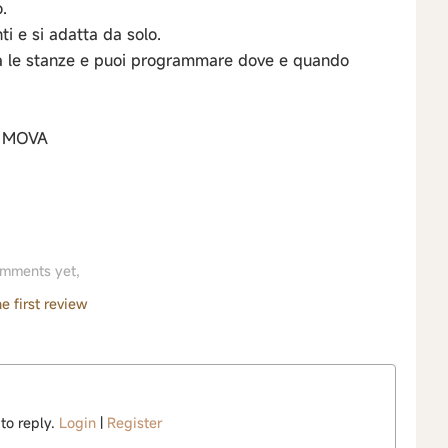
.
i e si adatta da solo.
rda le stanze e puoi programmare dove e quando
va MOVA
mments yet,
e first review
 to reply.
Login
|
Register