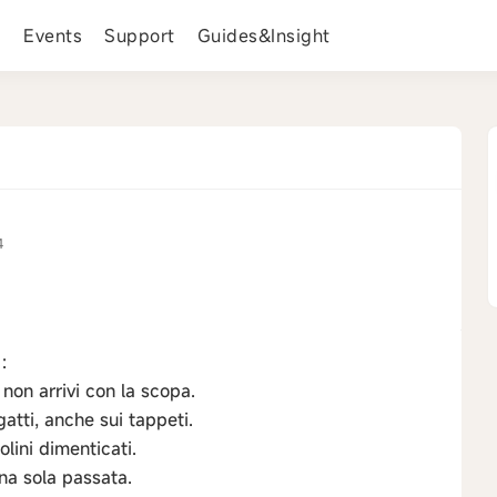
s
Events
Support
Guides&Insight
4
:
 non arrivi con la scopa.
gatti, anche sui tappeti.
olini dimenticati.
una sola passata.