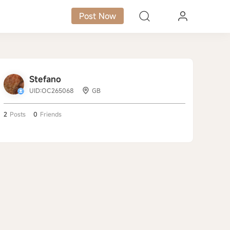
Post Now
Stefano
UID:OC265068
GB
2
Posts
0
Friends