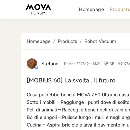
Homepage
Product
Homepage
/
Products
/
Robot Vacuum
Stefano
Posted 2025-9-1 14:21
GB
178
[MOBIUS 60]
La svolta , il futuro
Cosa pulirebbe bene il MOVA Z60 Ultra in casa 
Sotto i mobili – Raggiunge i punti dove di solito
Peli di animali – Raccoglie bene i peli di cani e 
Bordi e angoli – Pulisce lungo i muri e negli ang
Cucina – Aspira briciole e lava il pavimento in 