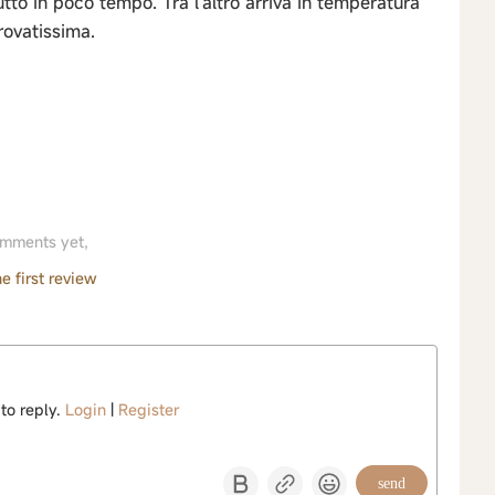
utto in poco tempo. Tra l’altro arriva in temperatura
rovatissima.
mments yet,
e first review
 to reply.
Login
|
Register
send