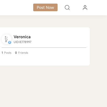
Post Now
Veronica
UID:IE778997
1
Posts
0
Friends