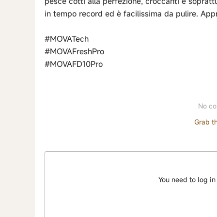
pesce cotti alla perfezione, croccanti e sopratt
in tempo record ed è facilissima da pulire. App
#MOVATech
#MOVAFreshPro
#MOVAFD10Pro
No co
Grab th
You need to log in