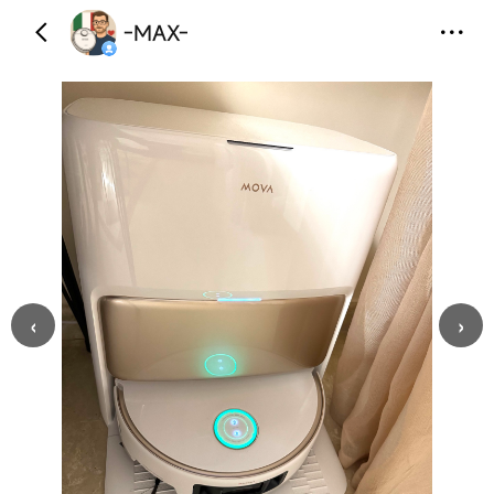
-MAX-
‹
›