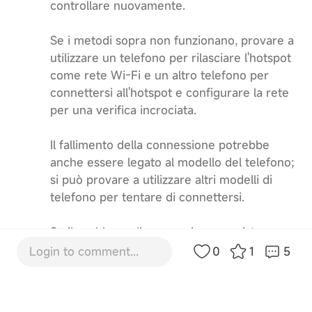
controllare nuovamente.
Se i metodi sopra non funzionano, provare a
utilizzare un telefono per rilasciare l'hotspot
come rete Wi-Fi e un altro telefono per
connettersi all'hotspot e configurare la rete
per una verifica incrociata.
Il fallimento della connessione potrebbe
anche essere legato al modello del telefono;
si può provare a utilizzare altri modelli di
telefono per tentare di connettersi.
Se il problema di connessione persiste,
contattare il nostro servizio post-vendita
Login to comment...
0
1
5
per ulteriore assistenza.
0
2025-9-16 02:32:34
GB
Translate