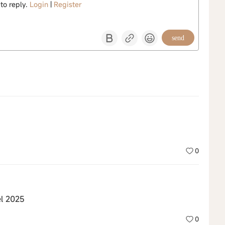
 to reply.
Login
|
Register
send
0
el 2025
0