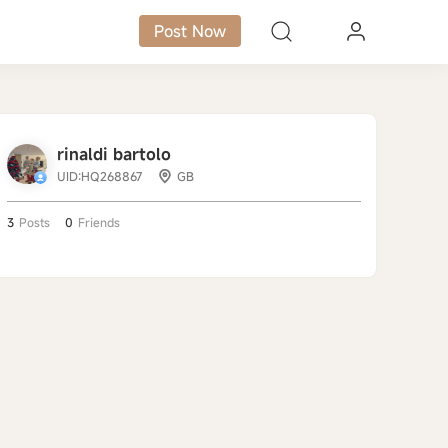
Post Now
rinaldi bartolo
UID:HQ268867
GB
3
Posts
0
Friends