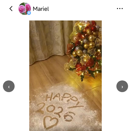
Mariel
‹
›