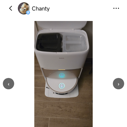
Chanty
‹
›