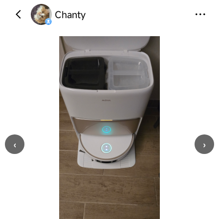
Chanty
‹
›