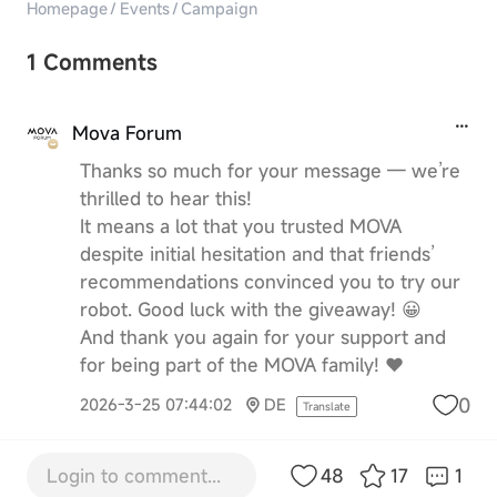
Homepage
/
Events
/
Campaign
1 Comments
Mova Forum
Thanks so much for your message — we’re
thrilled to hear this!
It means a lot that you trusted MOVA
despite initial hesitation and that friends’
recommendations convinced you to try our
robot. Good luck with the giveaway! 😀
And thank you again for your support and
for being part of the MOVA family! ❤️
0
2026-3-25 07:44:02
DE
Translate
Login to comment...
48
17
1