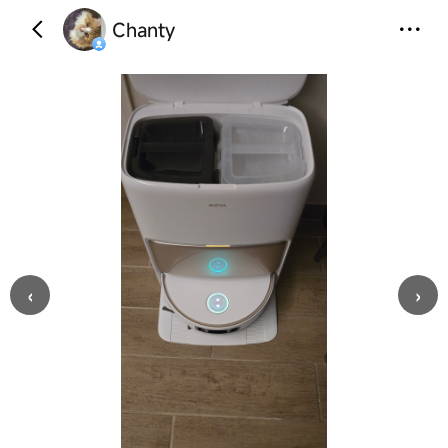
Chanty
‹
›