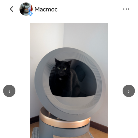
Macmoc
‹
›