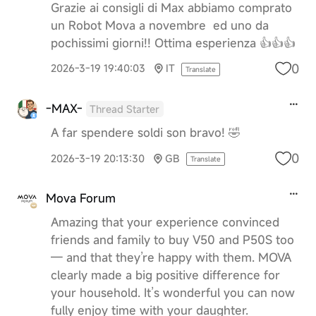
Grazie ai consigli di Max abbiamo comprato
un Robot Mova a novembre ed uno da
pochissimi giorni!! Ottima esperienza 👍👍👍
0
2026-3-19 19:40:03
IT
Translate
-MAX-
Thread Starter
A far spendere soldi son bravo! 🤣
0
2026-3-19 20:13:30
GB
Translate
Mova Forum
Amazing that your experience convinced
friends and family to buy V50 and P50S too
— and that they’re happy with them. MOVA
clearly made a big positive difference for
your household. It’s wonderful you can now
fully enjoy time with your daughter.