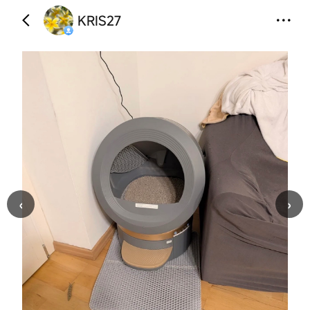
KRIS27
‹
›