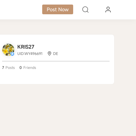
Post Now
KRIS27
UID:WY496691
DE
7
Posts
0
Friends