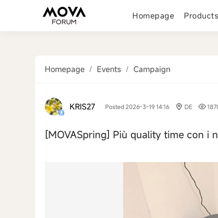
Homepage
Product
Homepage
/
Events
/
Campaign
KRIS27
Posted 2026-3-19 14:16
DE
187
[MOVASpring]
Più quality time con i n