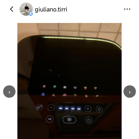
giuliano.tirri
‹
›