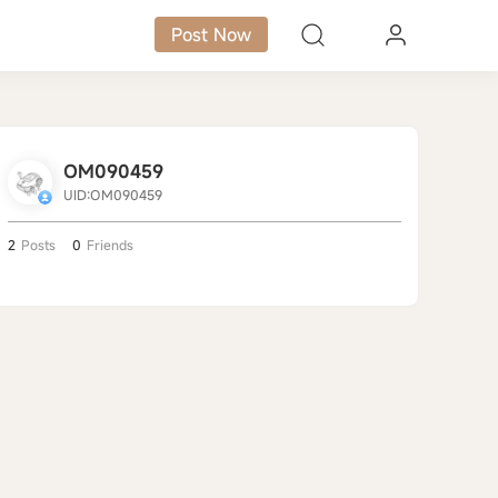
Post Now
OM090459
UID:OM090459
2
Posts
0
Friends