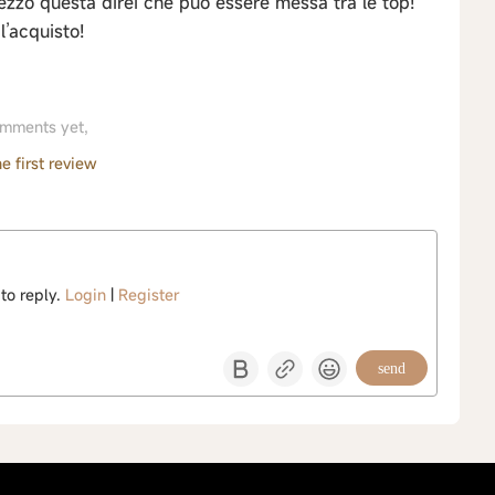
ezzo questa direi che può essere messa tra le top!
l’acquisto!
mments yet,
e first review
 to reply.
Login
|
Register
send