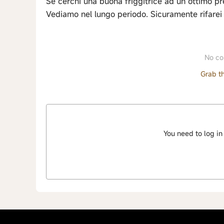
Se cerchi una buona friggitrice ad un ottimo pr
Vediamo nel lungo periodo. Sicuramente rifarei 
No co
Grab th
You need to log in